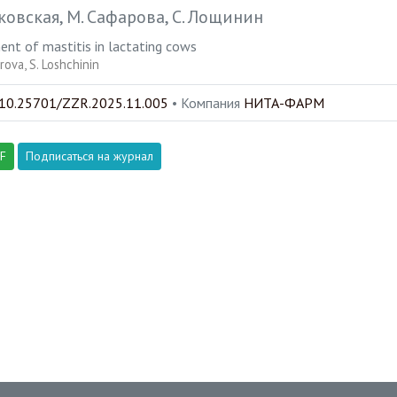
ковская
М. Сафарова
С. Лощинин
ent of mastitis in lactating cows
arova
S. Loshchinin
10.25701/ZZR.2025.11.005
•
Компания
НИТА-ФАРМ
DF
Подписаться на журнал