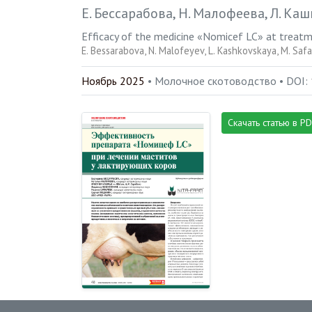
Е. Бессарабова
Н. Малофеева
Л. Каш
Efficacy of the medicine «Nomicef LC» at treatm
E. Bessarabova
N. Malofeyev
L. Kashkovskaya
M. Saf
Ноябрь 2025
• Молочное скотоводство •
DOI:
Скачать статью в P