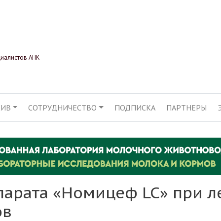
Перейти
к
основному
содержанию
циалистов АПК
ХИВ
СОТРУДНИЧЕСТВО
ПОДПИСКА
ПАРТНЕРЫ
АЦИЯ
арата «Номицеф LC» при л
ов