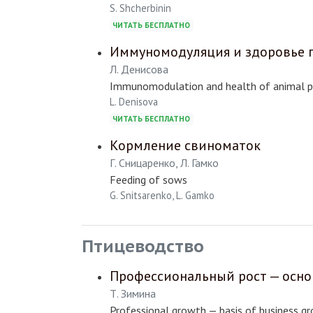
S. Shcherbinin
ЧИТАТЬ БЕСПЛАТНО
Иммуномодуляция и здоровье 
Л. Денисова
Immunomodulation and health of animal p
L. Denisova
ЧИТАТЬ БЕСПЛАТНО
Кормление свиноматок
Г. Сницаренко, Л. Гамко
Feeding of sows
G. Snitsarenko, L. Gamko
Птицеводство
Профессиональный рост — осно
Т. Зимина
Professional growth — basis of business g