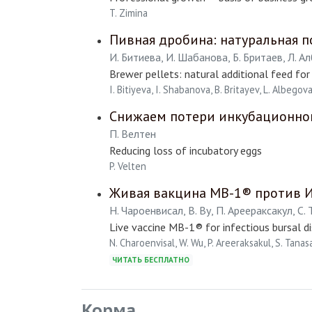
T. Zimina
Пивная дробина: натуральная 
И. Битиева, И. Шабанова, Б. Бритаев, Л. А
Brewer pellets: natural additional feed for 
I. Bitiyeva, I. Shabanova, B. Britayev, L. Albegov
Снижаем потери инкубационно
П. Велтен
Reducing loss of incubatory eggs
P. Velten
Живая вакцина MB-1® против 
Н. Чароенвисал, В. Ву, П. Ареераксакул, С.
Live vaccine MB-1® for infectious bursal d
N. Charoenvisal, W. Wu, P. Areeraksakul, S. Tanas
ЧИТАТЬ БЕСПЛАТНО
Корма