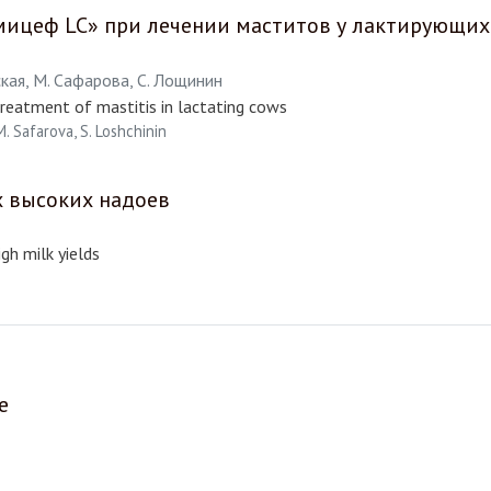
мицеф LC» при лечении маститов у лактирующих
кая, М. Сафарова, С. Лощинин
reatment of mastitis in lactating cows
M. Safarova, S. Loshchinin
х высоких надоев
gh milk yields
е