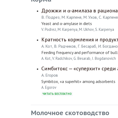
Дрожжи и α-амилаза в рациона
В. Подрез, М. Карпеня, М. Ухов, С. Карпеня
Yeast and α-amylase in diets
V. Podrez, M. Karpenya, M. Ukhov, S. Karpenya
Кратность кормления и продук
А. Кот, В. Радчиков, Г. Бесараб, И. Богдан
Feeding frequency and performance of bull
A. Kot, V. Radchikov, G. Besarab, I. Bogdanovich
Симбитокс — «суперхит» среди
А. Егоров
Symbitox, «a superhit» among adsorbents
A. Egorov
ЧИТАТЬ БЕСПЛАТНО
Молочное скотоводство