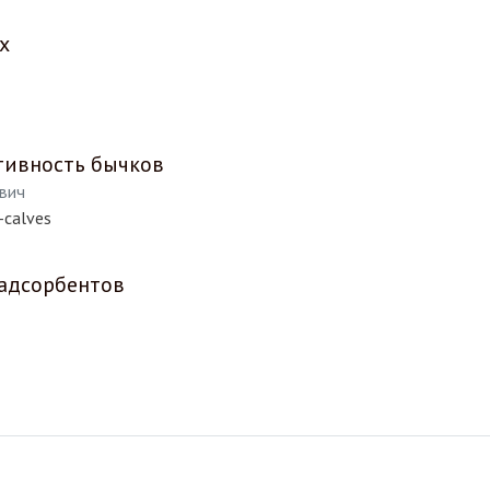
х
тивность бычков
ович
-calves
 адсорбентов