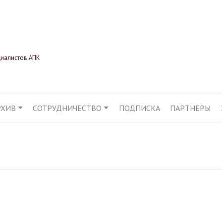
Перейти
к
основному
содержанию
циалистов АПК
РХИВ
СОТРУДНИЧЕСТВО
ПОДПИСКА
ПАРТНЕРЫ
АЦИЯ