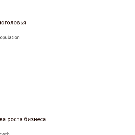
поголовья
opulation
ва роста бизнеса
rowth