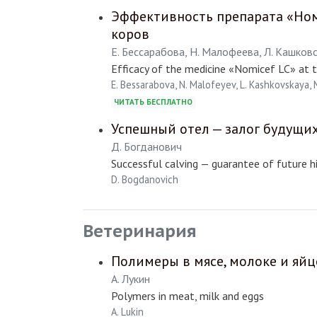
Эффективность препарата «Но
коров
Е. Бессарабова, Н. Малофеева, Л. Кашковс
Efficacy of the medicine «Nomicef LC» at t
E. Bessarabova, N. Malofeyev, L. Kashkovskaya, 
ЧИТАТЬ БЕСПЛАТНО
Успешный отел — залог будущи
Д. Богданович
Successful calving — guarantee of future hi
D. Bogdanovich
Ветеринария
Полимеры в мясе, молоке и яйц
А. Лукин
Polymers in meat, milk and eggs
A. Lukin