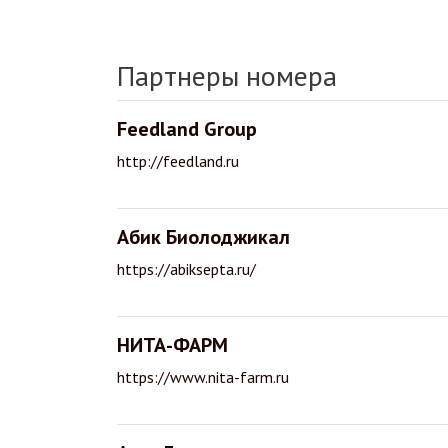
Партнеры номера
Feedland Group
http://feedland.ru
Абик Биолоджикал
https://abiksepta.ru/
НИТА-ФАРМ
https://www.nita-farm.ru