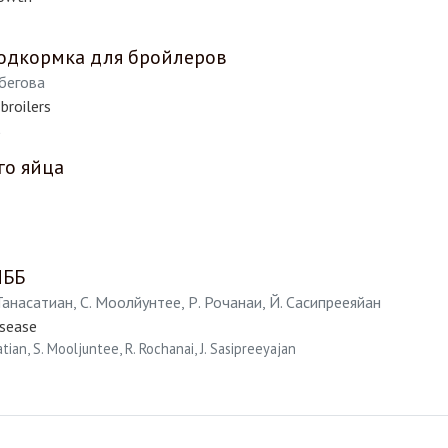
подкормка для бройлеров
лбегова
broilers
a
го яйца
ИББ
 Танасатиан, С. Моолйунтее, Р. Рочанаи, Й. Сасипрееяйан
isease
atian, S. Mooljuntee, R. Rochanai, J. Sasipreeyajan