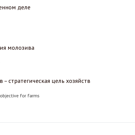
енном деле
ия молозива
e
 – стратегическая цель хозяйств
 objective for farms