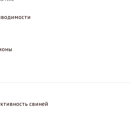
выводимости
ционы
ктивность свиней