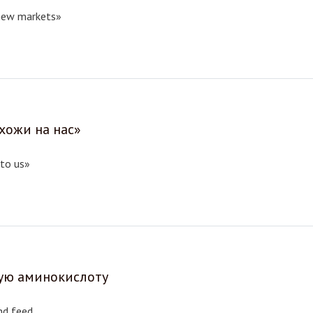
 new markets»
хожи на нас»
 to us»
ую аминокислоту
nd feed