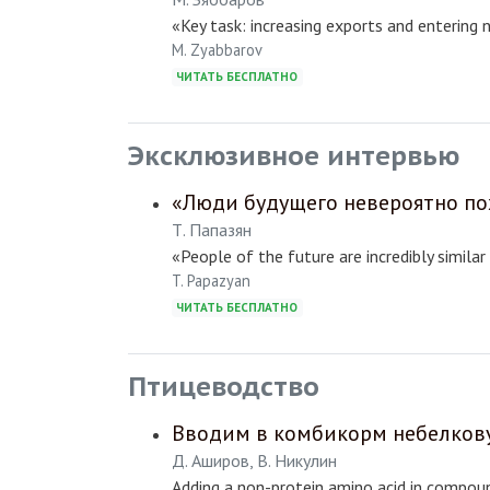
«Key task: increasing exports and entering
M. Zyabbarov
ЧИТАТЬ БЕСПЛАТНО
Эксклюзивное интервью
«Люди будущего невероятно по
Т. Папазян
«People of the future are incredibly similar
T. Papazyan
ЧИТАТЬ БЕСПЛАТНО
Птицеводство
Вводим в комбикорм небелков
Д. Аширов, В. Никулин
Adding a non-protein amino acid in compou