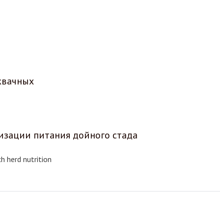
жвачных
зации питания дойного стада
h herd nutrition