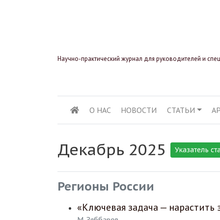
Научно-практический журнал для руководителей и спе
О НАС
НОВОСТИ
СТАТЬИ
А
ОСНОВНАЯ НАВИГ
Декабрь 2025
Указатель ст
Регионы России
«Ключевая задача — нарастить 
М. Зяббаров