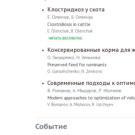
Клостридиоз у скота
Е. Оленчук, Б. Оленчук
Clostridiosis in cattle
E. Olenchuk, B. Olenchuk
ЧИТАТЬ БЕСПЛАТНО
Консервированные корма для 
О. Ганущенко, Н. Зенькова
Preserved feed for ruminants
O. Ganushchenko, N. Zenkova
Современные подходы к оптими
В. Романов, А. Мишуров, Р. Иолчиев
Modern approaches to optimization of milc
V. Romanov, A. Mishurov, R. Iolchiyev
Событие