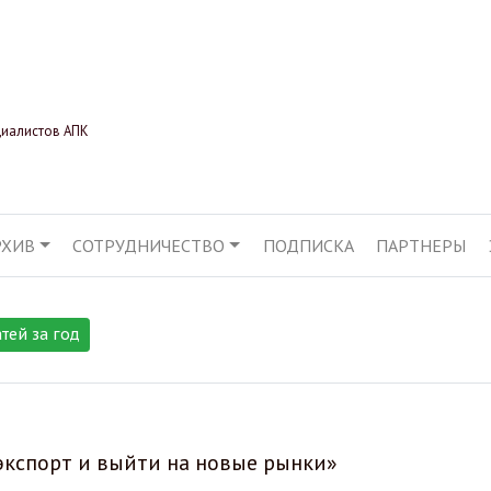
Перейти
к
основному
содержанию
циалистов АПК
РХИВ
СОТРУДНИЧЕСТВО
ПОДПИСКА
ПАРТНЕРЫ
АЦИЯ
атей за год
экспорт и выйти на новые рынки»