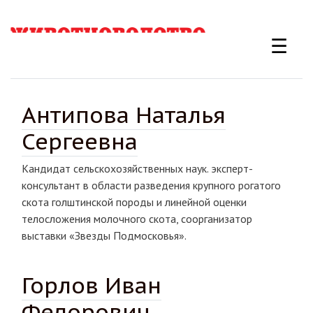
Перейти
к
☰
основному
содержанию
Антипова Наталья
Сергеевна
Кандидат сельскохозяйственных наук. эксперт-
консультант в области разведения крупного рогатого
скота голштинской породы и линейной оценки
телосложения молочного скота, соорганизатор
выставки «Звезды Подмосковья».
Горлов Иван
Федорович