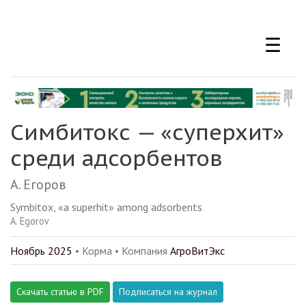
Перейти
к
☰
основному
содержанию
Симбитокс — «суперхит»
среди адсорбентов
А. Егоров
Symbitox, «a superhit» among adsorbents
A. Egorov
Ноябрь 2025
• Корма •
Компания
АгроВитЭкс
Скачать статью в PDF
Подписаться на журнал