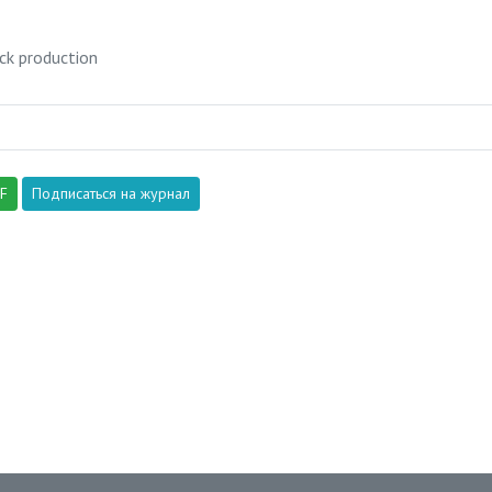
ck production
DF
Подписаться на журнал