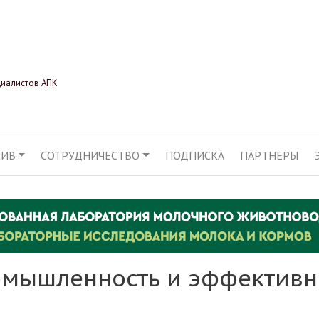
Перейти
к
основному
содержанию
циалистов АПК
ХИВ
СОТРУДНИЧЕСТВО
ПОДПИСКА
ПАРТНЕРЫ
АЦИЯ
мышленность и эффективн