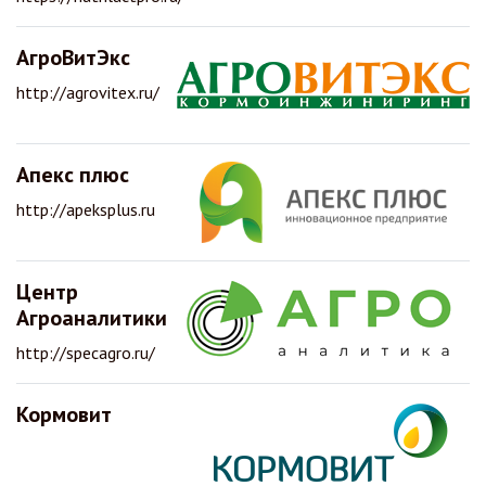
АгроВитЭкс
http://agrovitex.ru/
Апекс плюс
http://apeksplus.ru
Центр
Агроаналитики
http://specagro.ru/
Кормовит