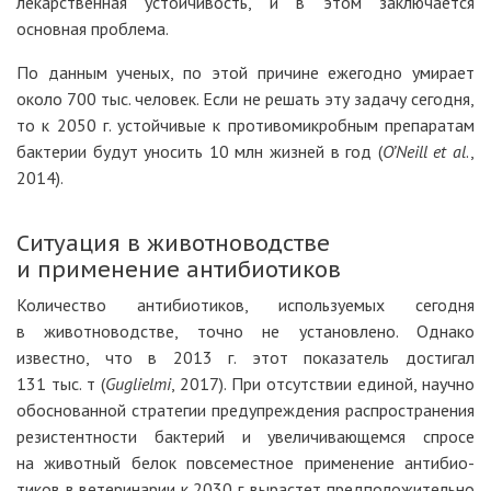
лекарственная устойчивость, и в этом заключается
основная проблема.
По данным ученых, по этой причине ежегодно умирает
около 700 тыс. человек. Если не решать эту задачу сегодня,
то к 2050 г. устойчивые к противомикробным препаратам
бактерии будут уносить 10 млн жизней в год (
O’Neill et al
.,
2014).
Ситуация в животноводстве
и применение антибиотиков
Количество антибиотиков, используемых сегодня
в животноводстве, точно не установлено. Однако
известно, что в 2013 г. этот показатель достигал
131 тыс. т (
Guglielmi
, 2017). При отсутствии единой, научно
обоснованной стратегии предупреждения распространения
резистентности бактерий и увеличивающемся спросе
на животный белок повсеместное применение антибио­
тиков в ветеринарии к 2030 г. вырастет предположительно