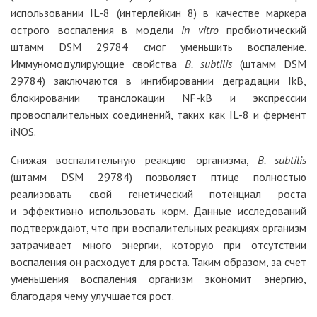
использовании IL-8 (интерлейкин 8) в качестве маркера
острого воспаления в модели
in vitro
пробиотический
штамм DSM 29784 смог уменьшить воспаление.
Иммуномодулирующие свойства
B. subtilis
(штамм DSM
29784) заключаются в ингибировании деградации IkB,
блокировании транслокации NF-kB и экспрессии
провоспалительных соединений, таких как IL-8 и фермент
iNOS.
Снижая воспалительную реакцию организма,
B. subtilis
(штамм DSM 29784) позволяет птице полностью
реализовать свой генетический потенциал роста
и эффективно использовать корм. Данные исследований
подтверж­дают, что при воспалительных реакциях организм
затрачивает много энергии, которую при отсутствии
воспаления он расходует для роста. Таким образом, за счет
уменьшения воспаления организм экономит энергию,
благодаря чему улучшается рост.