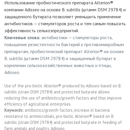
Использование пробиотического препарата Alterion®
компании Adisseo на основе B. subtilis (штамм DSM 29784) и
защищенного бутирата позволяет уменьшить применение
антибиотиков — стимуляторов роста и тем самым повысить
эффективность сельхозпредприятий.
Ключевые слова:
антибиотики — стимуляторы роста,
повышение резистентности бактерий к противомикробным
препаратам, пробиотический препарат Alterion® на основе
B. subtilis (штамм DSM 29784) и защищенный бутират в
кормлении сельскохозяйственных животных и птицы,
Adisseo.
Use of the pro-biotic Alterion® produced by Adisseo based on B.
subtilis (strain DSM 29784) and protected butyrate allows
reducing the use of antibiotics/growth factors and thus improve
efficiency of agricultural enterprises.
Кeywords:
antibiotics/growth factors
increase in bacteria
resistance to antimicrobials
pro-biotic Alterion® based on B.
subtilis (strain DSM 29784) and protected butyrate in feeding of
farm animals and poultry
Adisseo.