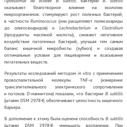
Пробиотик на основе B. subtilis.
Бактерии
B. subtilis
оказывают благотворное влияние на экологию
микроорганизмов: стимулируют рост полезных бактерий,
в частности
Ruminococcus
(они расщепляют полисахариды
до олигосахаридов) и
Lachnobacterium
и
Clostridium
(продуценты масляной кислоты), снижают негативное
воздействие патогенных бактерий, улучшая тем самым
баланс кишечной микробиоты (эубиоз) и создавая
оптимальные условия для пищеварения и всасывания
питательных веществ.
Результаты исследований методом
in vitro
с применением
провоспалительной молекулы TNF-α (измерение
трансэпителиального электрического сопротивления
и потоков D-маннитола) показали, что бактерии
B. subtilis
(штамм DSM 29784) обеспечивают целостность кишечного
барьера.
В дополнение к этому была оценена способность
B. subtilis
(штамм DSM 29784) уменьшать воспаление. При