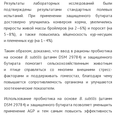
Результаты лабораторных исследований были
подтверждены результатами стандартных полевых
испытаний. При применении защищенного бутирата
достоверно улучшилась конверсия корма, увеличились
приросты живой массы бройлеров (на 2–6%) и поросят (на
5–8%), а также повысилась яйценоскость кур-несушек
и племенных кур (на 1–4%).
Таким образом, доказано, что ввод в рационы пробиотика
на основе
B. subtilis
(штамм DSM 29784) и защищенного
бутирата помогает сельскохозяйственным животным
и птице справляться со многими внешними стресс-
факторами и поддерживать гомеостаз, благодаря чему
повышается сопротивляемость организма и улучшаются
зоотехнические показатели.
Использование пробиотика на основе
B. subtilis
(штамм
DSM 29784) и защищенного бутирата позволяет уменьшить
применение AGP и тем самым повысить эффективность