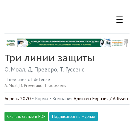
Перейти
к
☰
основному
содержанию
Три линии защиты
О. Моал
Д. Преверо
Т. Гуссенс
Three lines of defense
A. Moal
D. Preveraud
T. Goossens
Апрель 2020
• Корма •
Компания
Адиссео Евразия / Adisseo
Скачать статью в PDF
Подписаться на журнал