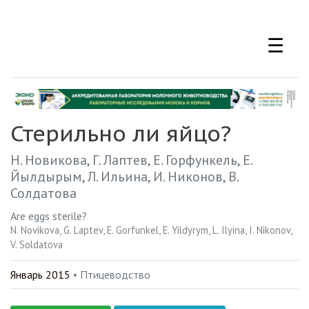
Перейти
к
☰
основному
содержанию
Стерильно ли яйцо?
Н. Новикова
Г. Лаптев
Е. Горфункель
Е.
Йылдырым
Л. Ильина
И. Никонов
В.
Солдатова
Are eggs sterile?
N. Novikova
G. Laptev
E. Gorfunkel
E. Yildyrym
L. Ilyina
I. Nikonov
V. Soldatova
Январь 2015
• Птицеводство