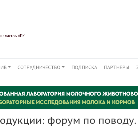
Перейти
к
основному
содержанию
циалистов АПК
ХИВ
СОТРУДНИЧЕСТВО
ПОДПИСКА
ПАРТНЕРЫ
АЦИЯ
одукции: форум по поводу