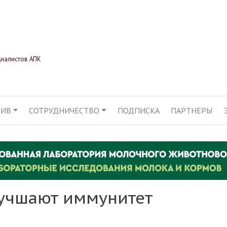
Перейти
к
основному
содержанию
циалистов АПК
ХИВ
СОТРУДНИЧЕСТВО
ПОДПИСКА
ПАРТНЕРЫ
АЦИЯ
учшают иммунитет