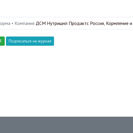
Корма •
Компания
ДСМ Нутришнл Продактс Россия, Кормление и
DF
Подписаться на журнал