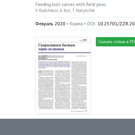
Feeding bull-calves with field peas
V. Radchikov
A. Kot
T. Natynchik
Февраль 2020
• Корма •
DOI:
10.25701/ZZR.20
Скачать статью в P