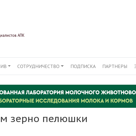
Перейти
к
основному
содержанию
циалистов АПК
ХИВ
СОТРУДНИЧЕСТВО
ПОДПИСКА
ПАРТНЕРЫ
АЦИЯ
м зерно пелюшки