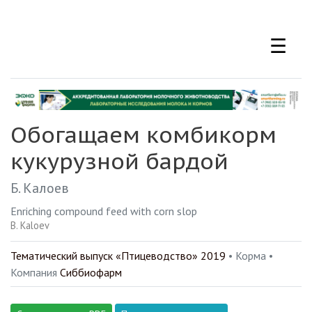
Перейти
к
☰
основному
содержанию
Обогащаем комбикорм
кукурузной бардой
Б. Калоев
Enriching compound feed with corn slop
B. Kaloev
Тематический выпуск «Птицеводство» 2019
• Корма •
Компания
Сиббиофарм