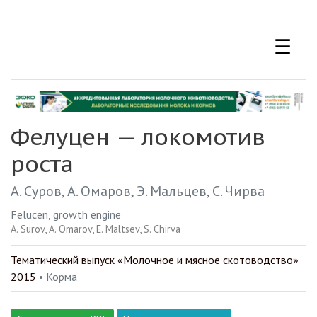
Перейти
к
☰
основному
содержанию
Фелуцен — локомотив
роста
А. Суров
А. Омаров
Э. Мальцев
С. Чирва
Felucen, growth engine
A. Surov
A. Omarov
E. Maltsev
S. Chirva
Тематический выпуск «Молочное и мясное скотоводство»
2015
• Корма