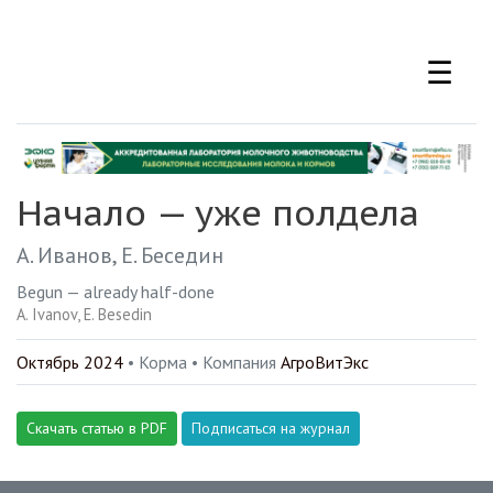
Перейти
к
☰
основному
содержанию
Начало — уже полдела
А. Иванов
Е. Беседин
Begun — already half-done
A. Ivanov
E. Besedin
Октябрь 2024
• Корма •
Компания
АгроВитЭкс
Скачать статью в PDF
Подписаться на журнал