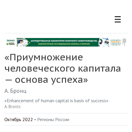
Перейти
к
☰
основному
содержанию
«Приумножение
человеческого капитала
— основа успеха»
А. Бронц
«Enhancement of human capital is basis of success»
A. Bronts
Октябрь 2022
• Регионы России