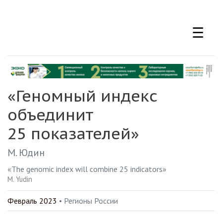
Перейти
к
☰
основному
содержанию
«Геномный индекс
объединит
25 показателей»
М. Юдин
«The genomic index will combine 25 indicators»
M. Yudin
Февраль 2023
• Регионы России