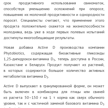
срок продуктивного использования свиноматок,
способствуя уменьшению осложнений при опоросе,
повышению их молочной продуктивности и однородности
поросят. Специалисты считают, что применение этого
продукта положительно скажется на жизнеспособности
молодняка, ведь уже в ходе первых полевых испытаний
достигнуты многообещающие результаты.
Новая добавка Active D производства компании
Phytobiotics, содержащая биоактивные гликозиды
1,25‑дигидрокси-витамина D
, теперь доступна в России,
3
Казахстане и Беларуси. Продукт получают из растений,
в которых содержится большое количество активных
метаболитов витамина D
.
3
Active D выпускают в гранулированной форме, он может
быть включен в комбикорма для птицы или свиней
из расчета 50–150 г на 1 т корма как сверх обычного
уровня, так и с частичной заменой базового витамина D
3