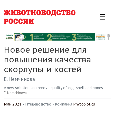
Перейти
к
☰
основному
содержанию
Новое решение для
повышения качества
скорлупы и костей
Е. Немчинова
A new solution to improve quality of egg-shell and bones
E. Nemchinova
Май 2021
• Птицеводство •
Компания
Phytobiotics