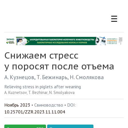
Перейти
к
☰
основному
содержанию
Снижаем стресс
у поросят после отъема
А. Кузнецов
Т. Бежинарь
Н. Смолякова
Relieving stress in piglets after weaning
A. Kuznetsov
T. Bezhinar
N. Smolyakova
Ноябрь 2023
• Свиноводство •
DOI:
10.25701/ZZR.2023.11.11.004