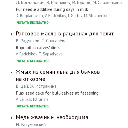
Д. Богданович, В. Радчиков, И. Горлов, М. Сложенкина
Fur needle additive during days in milk
D. Bogdanovich, V. Radchikov, I. Gorlov, M. Slozhenkina
ЧИТАТЬ БЕСПЛАТНО
Рапсовое масло в рационах для телят
В. Радчиков, Т. Сапсалёва
Rape oil in calves' diets
V. Radchikov, T. Sapsalyova
ЧИТАТЬ БЕСПЛАТНО
Жмых из семян льна для бычков
на откорме
В. Цай, Ж. Истранина
Flax seed cake for bull-calves at fattening
V. Cai, Zh. Istranina
ЧИТАТЬ БЕСПЛАТНО
Медь жвачным необходима
Н. Разумовский