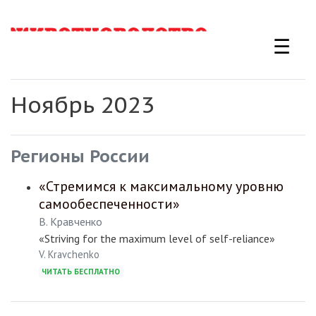
Перейти
к
☰
основному
содержанию
Ноябрь 2023
Регионы России
«Стремимся к максимальному уровню
самообеспеченности»
В. Кравченко
«Striving for the maximum level of self-reliance»
V. Kravchenko
ЧИТАТЬ БЕСПЛАТНО