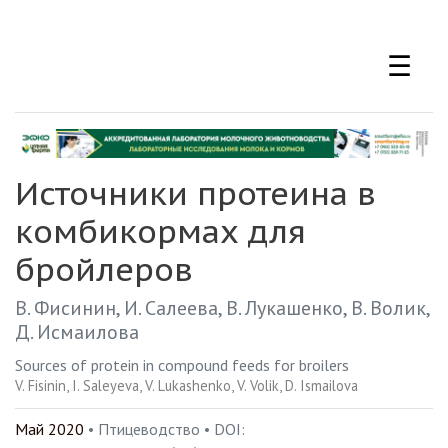
Перейти
к
☰
основному
содержанию
Источники протеина в
комбикормах для
бройлеров
В. Фисинин
И. Салеева
В. Лукашенко
В. Волик
Д. Исмаилова
Sources of protein in compound feeds for broilers
V. Fisinin
I. Saleyeva
V. Lukashenko
V. Volik
D. Ismailova
Май 2020
• Птицеводство •
DOI: