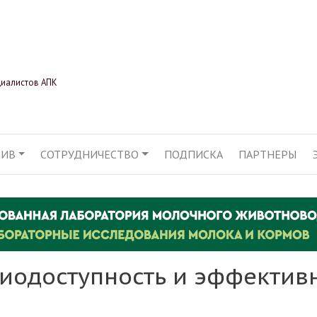
Перейти
к
основному
содержанию
циалистов АПК
ХИВ
СОТРУДНИЧЕСТВО
ПОДПИСКА
ПАРТНЕРЫ
АЦИЯ
биодоступность и эффектив