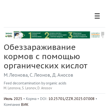
Перейти
к
☰
основному
содержанию
Обеззараживание
кормов с помощью
органических кислот
М. Леонова
С. Леонов
Д. Аносов
Feed decontamination by organic acids
M. Leonova
S. Leonov
D. Anosov
Июль 2025
• Корма •
DOI:
10.25701/ZZR.2025.07.008
•
Компания
ВИК