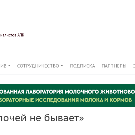
Перейти
к
основному
содержанию
циалистов АПК
ХИВ
СОТРУДНИЧЕСТВО
ПОДПИСКА
ПАРТНЕРЫ
АЦИЯ
лочей не бывает»