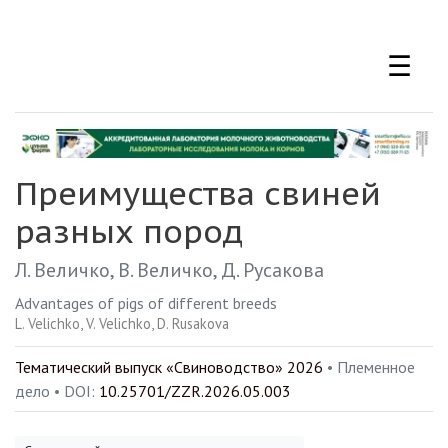
Перейти
к
☰
основному
содержанию
Преимущества свиней
разных пород
Л. Величко
В. Величко
Д. Русакова
Advantages of pigs of different breeds
L. Velichko
V. Velichko
D. Rusakova
Тематический выпуск «Свиноводство» 2026
• Племенное
дело •
DOI:
10.25701/ZZR.2026.05.003