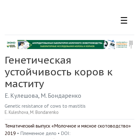
Перейти
к
☰
основному
содержанию
Генетическая
устойчивость коров к
маститу
Е. Кулешова
М. Бондаренко
Genetic resistance of cows to mastitis
E. Kuleshova
M. Bondarenko
Тематический выпуск «Молочное и мясное скотоводство»
2019
• Племенное дело •
DOI: