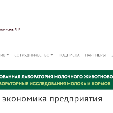
Перейти
к
основному
содержанию
циалистов АПК
ХИВ
СОТРУДНИЧЕСТВО
ПОДПИСКА
ПАРТНЕРЫ
АЦИЯ
и экономика предприятия