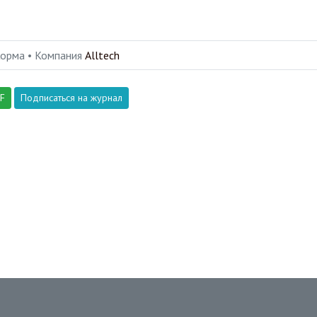
Корма •
Компания
Alltech
DF
Подписаться на журнал