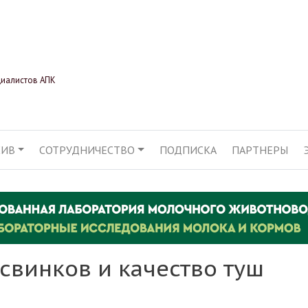
Перейти
к
основному
содержанию
циалистов АПК
ХИВ
СОТРУДНИЧЕСТВО
ПОДПИСКА
ПАРТНЕРЫ
АЦИЯ
свинков и качество туш