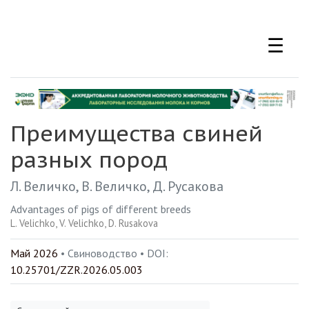
Перейти
к
☰
основному
содержанию
Преимущества свиней
разных пород
Л. Величко
В. Величко
Д. Русакова
Advantages of pigs of different breeds
L. Velichko
V. Velichko
D. Rusakova
Май 2026
• Свиноводство •
DOI:
10.25701/ZZR.2026.05.003