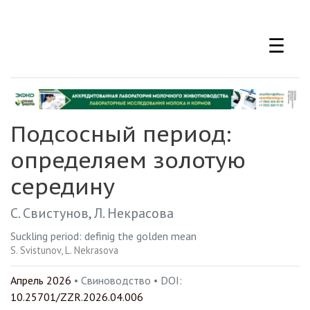
Перейти
к
☰
основному
содержанию
Подсосный период:
определяем золотую
середину
С. Свистунов
Л. Некрасова
Suckling period: definig the golden mean
S. Svistunov
L. Nekrasova
Апрель 2026
• Свиноводство •
DOI:
10.25701/ZZR.2026.04.006