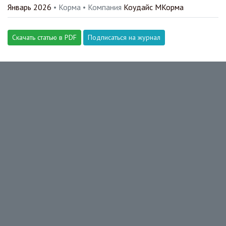
Январь 2026
• Корма •
Компания
Коудайс МКорма
Скачать статью в PDF
Подписаться на журнал