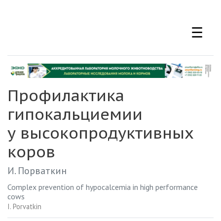
Перейти
к
☰
основному
содержанию
Профилактика
гипокальциемии
у высокопродуктивных
коров
И. Порваткин
Complex prevention of hypocalcemia in high performance
cows
I. Porvatkin