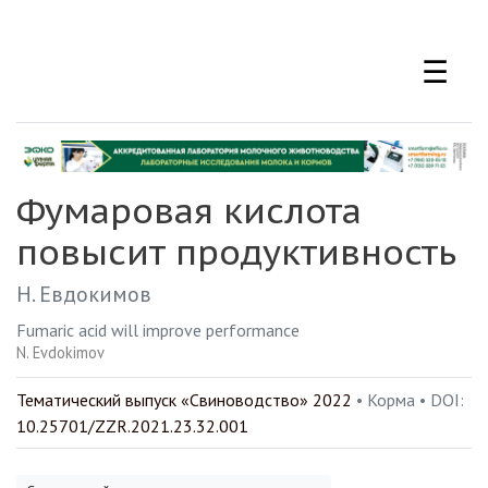
Перейти
к
☰
основному
содержанию
Фумаровая кислота
повысит продуктивность
Н. Евдокимов
Fumaric acid will improve performance
N. Evdokimov
Тематический выпуск «Свиноводство» 2022
• Корма •
DOI:
10.25701/ZZR.2021.23.32.001