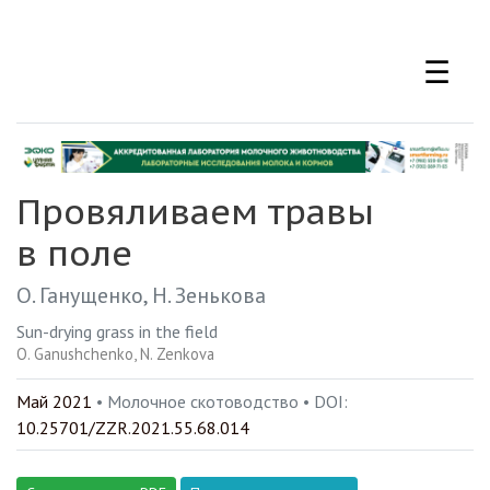
Перейти
к
☰
основному
содержанию
Провяливаем травы
в поле
О. Ганущенко
Н. Зенькова
Sun-drying grass in the field
O. Ganushchenko
N. Zenkova
Май 2021
• Молочное скотоводство •
DOI:
10.25701/ZZR.2021.55.68.014