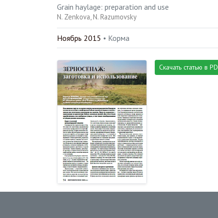
Grain haylage: preparation and use
N. Zenkova
N. Razumovsky
Ноябрь 2015
• Корма
Скачать статью в P