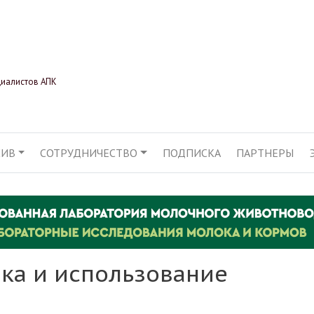
Перейти
к
основному
содержанию
циалистов АПК
ХИВ
СОТРУДНИЧЕСТВО
ПОДПИСКА
ПАРТНЕРЫ
АЦИЯ
вка и использование