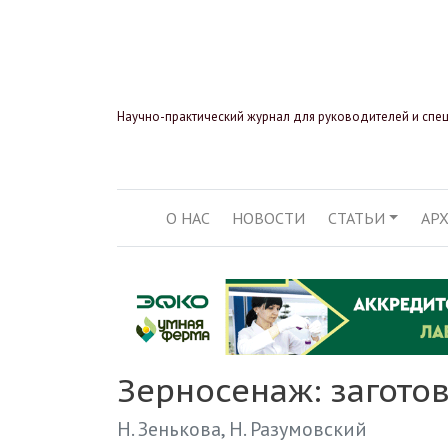
Научно-практический журнал для руководителей и спе
О НАС
НОВОСТИ
СТАТЬИ
АР
ОСНОВНАЯ НАВИГ
Зерносенаж: загото
Н. Зенькова
Н. Разумовский