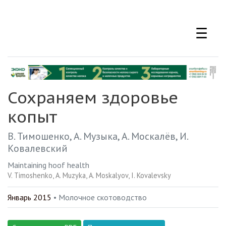
Перейти
к
☰
основному
содержанию
Сохраняем здоровье
копыт
В. Тимошенко
А. Музыка
А. Москалёв
И.
Ковалевский
Maintaining hoof health
V. Timoshenko
A. Muzyka
A. Moskalyov
I. Kovalevsky
Январь 2015
• Молочное скотоводство