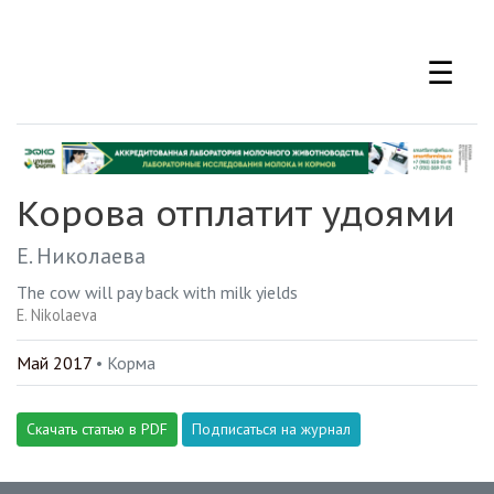
Перейти
к
☰
основному
содержанию
Корова отплатит удоями
Е. Николаева
The cow will pay back with milk yields
E. Nikolaeva
Май 2017
• Корма
Скачать статью в PDF
Подписаться на журнал