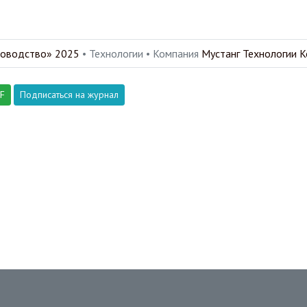
товодство» 2025
• Технологии •
Компания
Мустанг Технологии 
DF
Подписаться на журнал