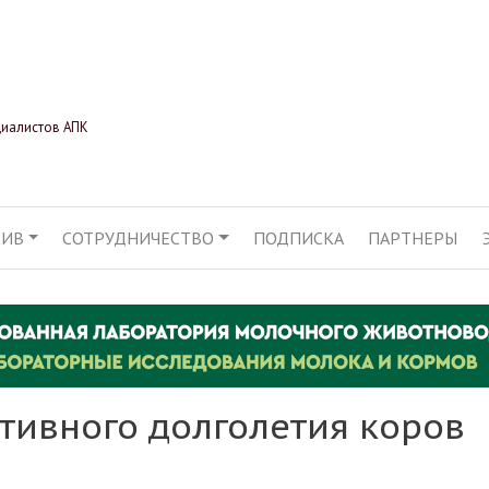
Перейти
к
основному
содержанию
циалистов АПК
ХИВ
СОТРУДНИЧЕСТВО
ПОДПИСКА
ПАРТНЕРЫ
АЦИЯ
ктивного долголетия коров