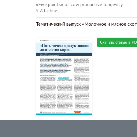
«Five points» of cow productive longevity
S. Altukhov
Тематический выпуск «Молочное и мясное ско
Скачать статью в P