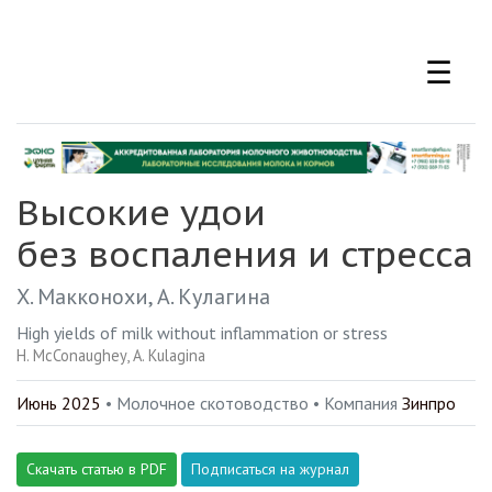
Перейти
к
☰
основному
содержанию
Высокие удои
без воспаления и стресса
Х. Макконохи
А. Кулагина
High yields of milk without inflammation or stress
H. McConaughey
A. Kulagina
Июнь 2025
• Молочное скотоводство •
Компания
Зинпро
Скачать статью в PDF
Подписаться на журнал