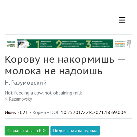
Перейти
к
☰
основному
содержанию
Корову не накормишь —
молока не надоишь
Н. Разумовский
Not feeding a cow, not obtaining milk
N. Razumovsky
Июнь 2021
• Корма •
DOI:
10.25701/ZZR.2021.18.69.004
Скачать статью в PDF
Подписаться на журнал