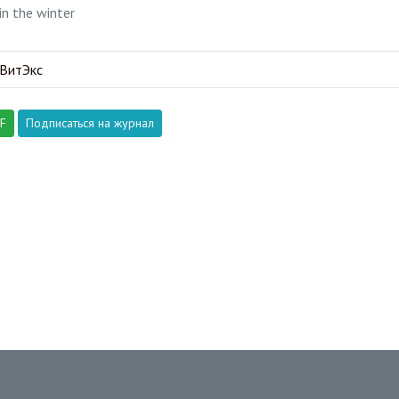
in the winter
ВитЭкс
DF
Подписаться на журнал