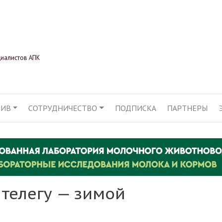
Перейти
к
основному
содержанию
циалистов АПК
ХИВ
СОТРУДНИЧЕСТВО
ПОДПИСКА
ПАРТНЕРЫ
АЦИЯ
а телегу — зимой