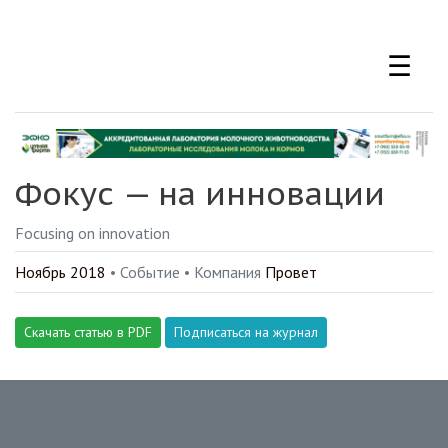
Перейти
к
☰
основному
содержанию
Фокус — на инновации
Focusing on innovation
Ноябрь 2018
• Событие •
Компания
Провет
Скачать статью в PDF
Подписаться на журнал