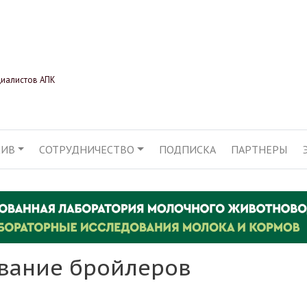
Перейти
к
основному
содержанию
циалистов АПК
ХИВ
СОТРУДНИЧЕСТВО
ПОДПИСКА
ПАРТНЕРЫ
АЦИЯ
вание бройлеров