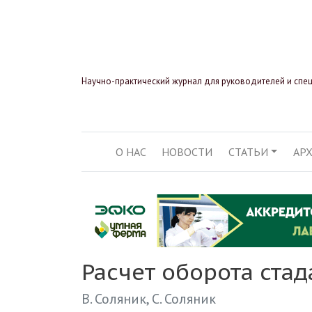
Научно-практический журнал для руководителей и спе
О НАС
НОВОСТИ
СТАТЬИ
АР
ОСНОВНАЯ НАВИГ
Расчет оборота ста
В. Соляник
С. Соляник