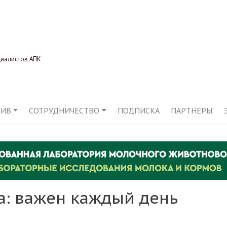
Перейти
к
основному
содержанию
циалистов АПК
ХИВ
СОТРУДНИЧЕСТВО
ПОДПИСКА
ПАРТНЕРЫ
АЦИЯ
да: важен каждый день