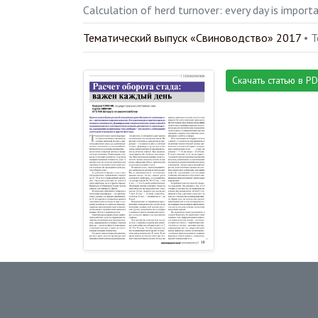
Calculation of herd turnover: every day is import
Тематический выпуск «Свиноводство» 2017
• 
Скачать статью в P