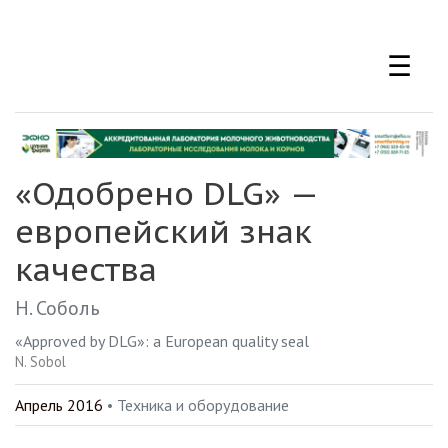
Перейти
к
☰
основному
содержанию
«Одобрено DLG» —
европейский знак
качества
Н. Соболь
«Approved by DLG»: a European quality seal
N. Sobol
Апрель 2016
• Техника и оборудование