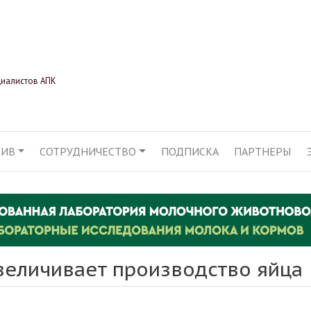
Перейти
к
основному
содержанию
циалистов АПК
ХИВ
СОТРУДНИЧЕСТВО
ПОДПИСКА
ПАРТНЕРЫ
АЦИЯ
величивает производство яйца