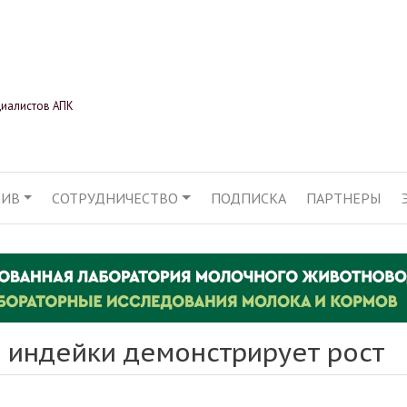
Перейти
к
основному
содержанию
циалистов АПК
ХИВ
СОТРУДНИЧЕСТВО
ПОДПИСКА
ПАРТНЕРЫ
АЦИЯ
 индейки демонстрирует рост