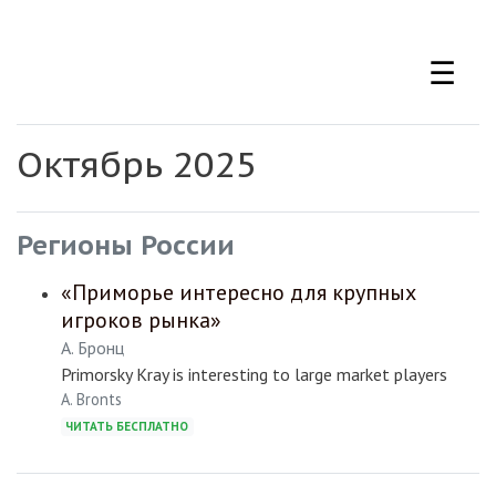
Перейти
к
☰
основному
содержанию
Октябрь 2025
Регионы России
«Приморье интересно для крупных
игроков рынка»
А. Бронц
Primorsky Kray is interesting to large market players
A. Bronts
ЧИТАТЬ БЕСПЛАТНО