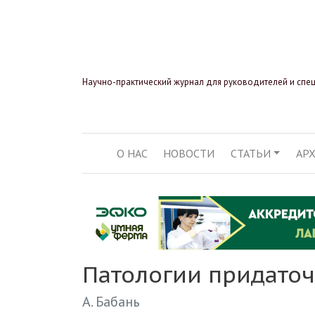
Научно-практический журнал для руководителей и спе
О НАС
НОВОСТИ
СТАТЬИ
АР
ОСНОВНАЯ НАВИГ
Патологии придаточ
А. Бабань