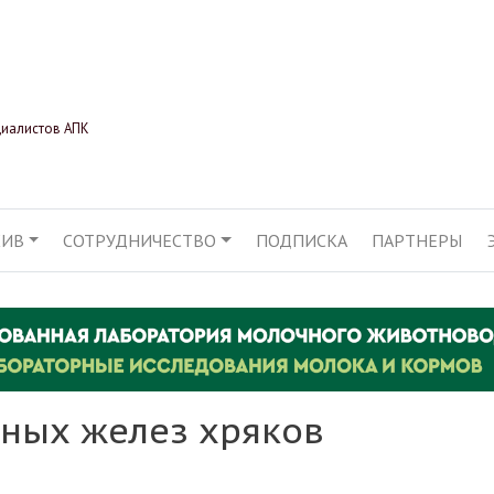
Перейти
к
основному
содержанию
циалистов АПК
ХИВ
СОТРУДНИЧЕСТВО
ПОДПИСКА
ПАРТНЕРЫ
АЦИЯ
ных желез хряков