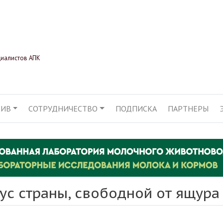
Перейти
к
основному
содержанию
циалистов АПК
ХИВ
СОТРУДНИЧЕСТВО
ПОДПИСКА
ПАРТНЕРЫ
АЦИЯ
тус страны, свободной от ящура