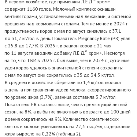
®
В первом хозяйстве, где применяли
Л.Е.Д.
хром+,
содержат 1160 голов. Молочный комплекс оснащен
вентиляторами, установленными над лежаками, и системой
орошения над кормовыми столами. Тем не менее в 2024
г.
продуктивность коров с мая по август снизилась с 37,1
до 31,2
кг/гол. в день. Показатель Pregnancy Rate (PR) упал
с 25,8 до 17,7%. В 2025
г. в рацион коров с 21 мая
®
по 11 августа вводили добавку
Л.Е.Д.
хром+. Несмотря
на то, что ТВИ в 2025
г. был выше, чем в 2024
г., суточные
удои коров удалось в значительной степени сохранить:
с мая по август они сократились с 35 до 34,5
кг/гол.
В среднем в хозяйстве сберегали по 1,4
кг/гол. молока
в день, а при сравнении удоев молока, скорректированного
по уровню жира (3,7%), разница составила 3,7
кг/гол.
Показатель PR оказался выше, чем в предыдущий летний
сезон, на 8%, а выбытие животных в возрасте до 100 дней
доения сократилось на 9%. Количество соматических
клеток в молоке уменьшилось на 22,3
тыс./мл, содержание
жира выросло на 0,22% (таблица 2).