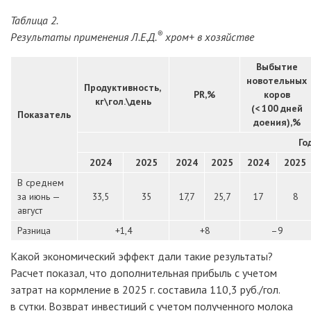
Таблица 2.
®
Результаты применения
Л.Е.Д.
хром+
в хозяйстве
Выбытие
новотельных
Продуктивность,
PR,%
коров
кг\гол.\день
(< 100 дней
Показатель
доения),%
Го
2024
2025
2024
2025
2024
2025
В среднем
за июнь
—
33,5
35
17,7
25,7
17
8
август
Разница
+1,4
+8
–9
Какой экономический эффект дали такие результаты?
Расчет показал, что дополнительная прибыль с учетом
затрат на кормление в 2025
г. составила 110,3
руб./гол.
в сутки. Возврат инвестиций с учетом полученного молока