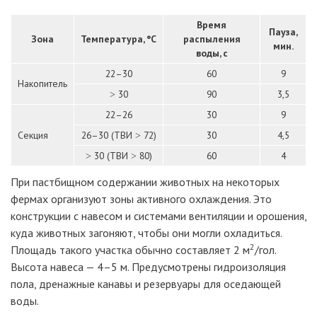
Время
Пауза,
Зона
Температура,
°C
распыления
мин.
воды, с
22–30
60
9
Накопитель
˃ 30
90
3,5
22–26
30
9
Секция
26–30 (ТВИ ˃ 72)
30
4,5
˃ 30 (ТВИ ˃ 80)
60
4
При пастбищном содержании животных на некоторых
фермах организуют зоны активного охлаждения. Это
конструкции с навесом и системами вентиляции и орошения,
куда животных загоняют, чтобы они могли охладиться.
2
Площадь такого участка обычно составляет 2
м
/гол.
Высота навеса
— 4–5
м. Предусмотрены гидроизоляция
пола, дренажные канавы и резервуары для оседающей
воды.