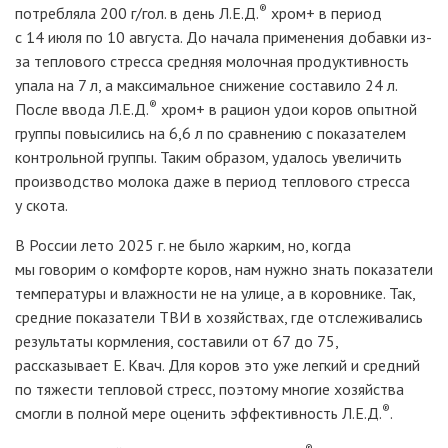
®
потребляла 200 г/гол. в день
Л.Е.Д.
хром+
в период
с 14 июля по 10 августа. До начала применения добавки из-
за теплового стресса средняя молочная продуктивность
упала на 7
л, а максимальное снижение составило 24
л.
®
После ввода
Л.Е.Д.
хром+
в рацион удои коров опытной
группы повысились на 6,6
л по сравнению с показателем
контрольной группы. Таким образом, удалось увеличить
производство молока даже в период теплового стресса
у скота.
В России лето 2025
г. не было жарким, но, когда
мы говорим о комфорте коров, нам нужно знать показатели
температуры и влажности не на улице, а в коровнике. Так,
средние показатели ТВИ в хозяйствах, где отслеживались
результаты кормления, составили от 67 до 75,
рассказывает Е. Квач. Для коров это уже легкий и средний
по тяжести тепловой стресс, поэтому многие хозяйства
®
смогли в полной мере оценить эффективность
Л
.Е.Д.
.