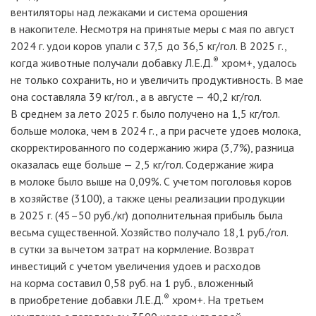
вентиляторы над лежаками и система орошения
в накопителе. Несмотря на принятые меры с мая по август
2024
г. удои коров упали с 37,5 до 36,5
кг/гол. В 2025
г.,
®
когда животные получали добавку
Л.Е.Д.
хром+, удалось
не только сохранить, но и увеличить продуктивность. В мае
она составляла 39
кг/гол., а в августе
— 40,2
кг/гол.
В среднем за лето 2025
г. было получено на 1,5
кг/гол.
больше молока, чем в 2024
г., а при расчете удоев молока,
скорректированного по содержанию жира (3,7%), разница
оказалась еще больше
— 2,5
кг/гол. Содержание жира
в молоке было выше на 0,09%. С учетом поголовья коров
в хозяйстве (3100), а также цены реализации продукции
в 2025
г. (45–50
руб./кг) дополнительная прибыль была
весьма существенной. Хозяйство получало 18,1
руб./гол.
в сутки за вычетом затрат на кормление. Возврат
инвестиций с учетом увеличения удоев и расходов
на корма составил 0,58
руб. на 1
руб., вложенный
®
в приобретение добавки
Л.Е.Д.
хром+. На третьем