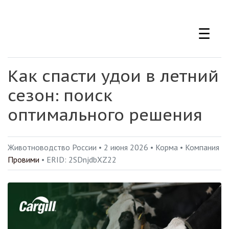
Перейти
к
☰
основному
содержанию
Как спасти удои в летний
сезон: поиск
оптимального решения
Животноводство России
•
2 июня 2026
• Корма •
Компания
Провими
•
ERID:
2SDnjdbXZ22