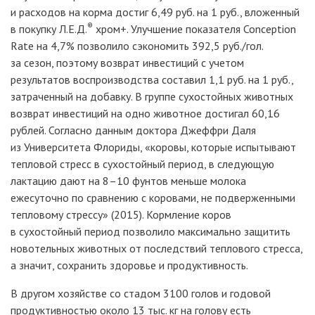
и расходов на корма достиг 6,49
руб. на 1
руб., вложенный
®
в покупку
Л.Е.Д.
хром+. Улучшение показателя Conception
Rate на 4,7% позволило сэкономить 392,5
руб./гол.
за сезон, поэтому возврат инвестиций с учетом
результатов воспроизводства составил 1,1
руб. на 1
руб.,
затраченный на добавку. В группе сухостойных животных
возврат инвестиций на одно животное достигал 60,16
рублей. Согласно данным доктора Джеффри Даля
из Университета Флориды, «коровы, которые испытывают
тепловой стресс в сухостойный период, в следующую
лактацию дают на 8–10 фунтов меньше молока
ежесуточно по сравнению с коровами, не подверженными
тепловому стрессу» (2015). Кормление коров
в сухостойный период позволило максимально защитить
новотельных животных от последствий теплового стресса,
а значит, сохранить здоровье и продуктивность.
В другом хозяйстве со стадом 3100 голов и годовой
продуктивностью около 13
тыс.
кг на голову есть