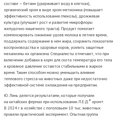
составе
— бетаин (удерживает воду в клетках),
органический хром в виде хром-метионина (повышает
эффективность использования глюкозы), дрожжевая
культура (улучшает рост и развитие микрофлоры
желудочно-кишечного тракта). Продукт помогает
компенсировать снижение удоев молока в летнее время,
поддержать содержание в нем жира, сохранить показатели
воспроизводства и здоровье коров, усилить защитные
механизмы их организма. Специалисты отмечают, что при
включении добавки в корм для скота температура его тела
и кровяное давление остаются стабильными в жаркое
время. Таким способом можно уменьшить влияние
теплового стресса на животных даже при недостаточно
эффективной системе охлаждения на предприятии.
Ю. Линь делится результатами, которые получали
®
на китайских фермах при использовании
Л.Е.Д.
хром+.
В 2024
г. в хозяйстве с поголовьем 10
тыс. животных
провели практический эксперимент. Опытная группа